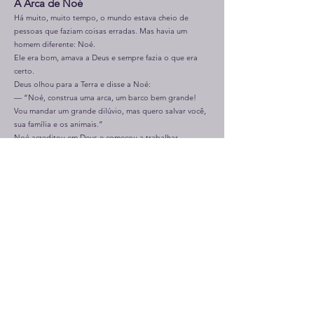
A Arca de Noé
Há muito, muito tempo, o mundo estava cheio de
pessoas que faziam coisas erradas. Mas havia um
homem diferente: Noé.
Ele era bom, amava a Deus e sempre fazia o que era
certo.
Deus olhou para a Terra e disse a Noé:
— “Noé, construa uma arca, um barco bem grande!
Vou mandar um grande dilúvio, mas quero salvar você,
sua família e os animais.”
Noé acreditou em Deus e começou a trabalhar.
Martelou, serrrou, pregou… e logo a arca estava
pronta!
Então, os animais começaram a chegar: dois leões,
dois elefantes, duas girafas, dois passarinhos…
Todos entraram na arca, junto com Noé, sua esposa,
seus filhos e as esposas deles.
Quando todos estavam seguros, Deus fechou a porta
da arca.
Choveu por 40 dias e 40 noites!
Mas a arca flutuou e todos lá dentro ficaram
protegidos.
Depois que a chuva parou, Noé soltou uma pombinha,
e ela voltou com um galhinho verde um sinal de que a