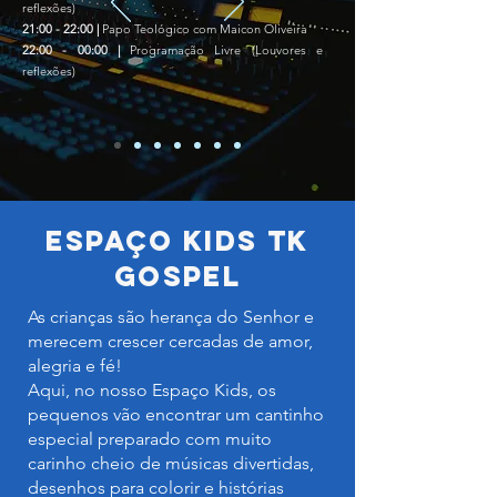
reflexões)
21:00 - 22:00 |
Papo Teológico com Maicon Oliveira
22:00 - 00:00 |
Programação Livre (Louvores e
reflexões)
Espaço Kids TK
Gospel
As crianças são herança do Senhor e
merecem crescer cercadas de amor,
alegria e fé!
Aqui, no nosso Espaço Kids, os
pequenos vão encontrar um cantinho
especial preparado com muito
carinho cheio de músicas divertidas,
desenhos para colorir e histórias