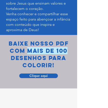
sobre Jesus que ensinam valores e
fortalecem o coração.
Venha conhecer e compartilhar esse
espaço feito para abençoar a infância
com conteúdo que inspira e
aproxima de Deus!
BAIXE nosso pdf
com
mais de 100
desenhos para
colorir!
Clique aqui