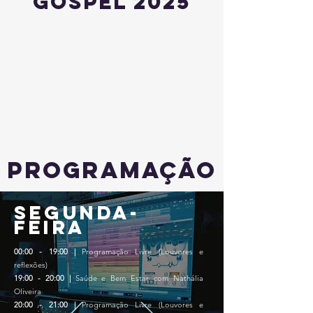
gospel 2025
Programação
Segunda-
feira
00:00 - 19:00 |
Programação Livre (Louvores e
reflexões)
19:00 - 20:00 |
Saúde e Bem Estar com Nathália
Oliveira
20:00 - 21:00 |
Programação Livre (Louvores e